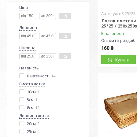
Ціна
в8-25*25
Лоток плетений
25*25 / 250х250
Довжина
В наявності
Оптом і в роздріб
160 ₴
Ширина
Купити
Наявність
В наявності
14
Висота лотка
10см
1
5см
1
8см
12
Довжина лотка
20см
2
25см
4