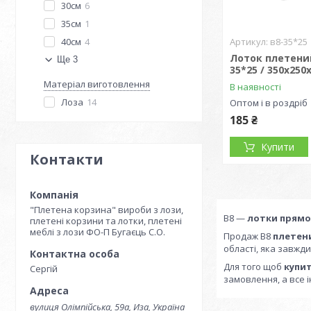
30см
6
35см
1
40см
4
в8-35*25
Лоток плетений
Ще 3
35*25 / 350х250
Матеріал виготовлення
В наявності
Лоза
14
Оптом і в роздріб
185 ₴
Купити
Контакти
"Плетена корзина" вироби з лози,
В8 —
лотки прямо
плетені корзини та лотки, плетені
меблі з лози ФО-П Бугаєць С.О.
Продаж В8
плетен
області, яка завжд
Для того щоб
купи
Сергій
замовлення, а все і
вулиця Олімпійська, 59а, Иза, Україна