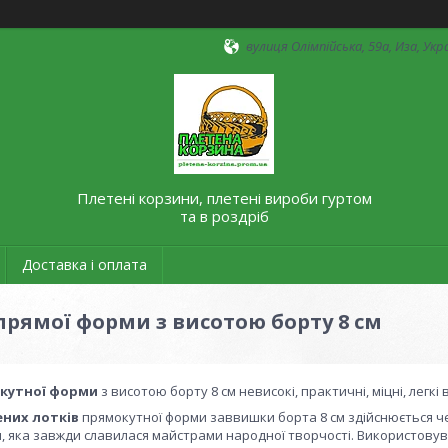
вулиця Олімпійська, 59а, Иза, Укр
Плетені корзини, плетені вироби гуртом
та в роздріб
Доставка і оплата
прямої форми з висотою борту 8 см
кутної форми
з висотою борту 8 см невисокі, практичні, міцні, легкі
ених лотків
прямокутної форми заввишки борта 8 см здійснюється че
, яка завжди славилася майстрами народної творчості. Використовув