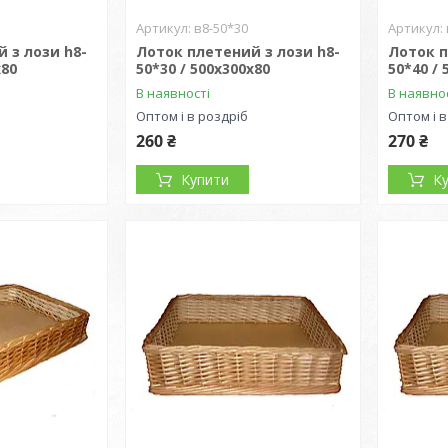
в8-50*30
 з лози h8-
Лоток плетений з лози h8-
Лоток п
х80
50*30 / 500х300х80
50*40 / 
В наявності
В наявно
Оптом і в роздріб
Оптом і в
260 ₴
270 ₴
Купити
К