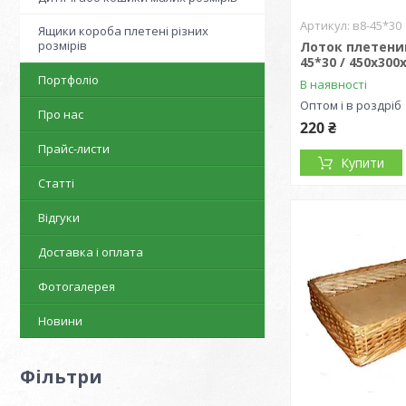
в8-45*30
Ящики короба плетені різних
розмірів
Лоток плетений
45*30 / 450х300
Портфоліо
В наявності
Оптом і в роздріб
Про нас
220 ₴
Прайс-листи
Купити
Статті
Відгуки
Доставка і оплата
Фотогалерея
Новини
Фільтри