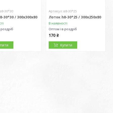
в8-30*30
в8-30*25
8-30*30 / 300х300х80
Лоток h8-30*25 / 300х250х80
сті
В наявності
 роздріб
Оптом і в роздріб
170 ₴
упити
Купити