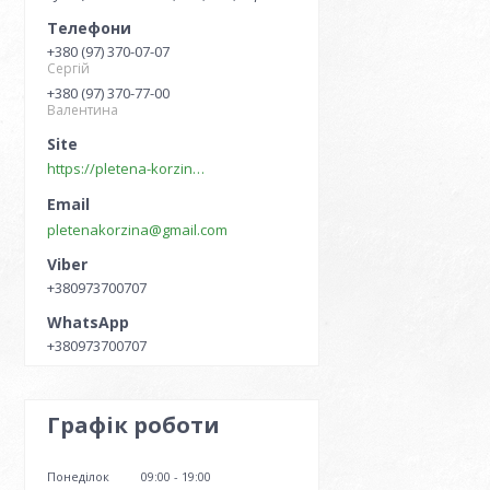
+380 (97) 370-07-07
Сергій
+380 (97) 370-77-00
Валентина
https://pletena-korzina.сom.ua
pletenakorzina@gmail.com
+380973700707
+380973700707
Графік роботи
Понеділок
09:00
19:00