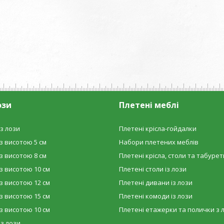
ози
Плетені меблі
з лози
Плетені крісла-гойдалки
з висотою 5 см
Набори плетених меблів
з висотою 8 см
Плетені крісла, столи та табурет
з висотою 10 см
Плетені столи із лози
з висотою 12 см
Плетені дивани із лози
з висотою 15 см
Плетені комоди із лози
з висотою 10 см
Плетені етажерки та полички з 
 з лози