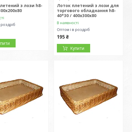
летений з лози h8-
Лоток плетений з лози для
300х200х80
торгового обладнання h8-
40*30 / 400х300х80
сті
В наявності
 роздріб
Оптом і в роздріб
195 ₴
упити
Купити