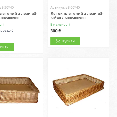
в8-50*40
в8-60*40
летений з лози в8-
Лоток плетений з лози в8-
500х400х80
60*40 / 600х400х80
сті
В наявності
 роздріб
300 ₴
Купити
упити