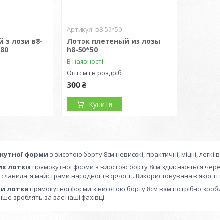
в8-50*50
 з лози в8-
Лоток плетеный из лозы
х80
h8-50*50
В наявності
Оптом і в роздріб
300 ₴
Купити
кутної форми
з висотою борту 8см невисокі, практичні, міцні, легкі 
их лотків
прямокутної форми з висотою борту 8см здійснюється через
и славилася майстрами народної творчості. Використовувана в якості
ти лотки
прямокутної форми з висотою борту 8см вам потрібно зроби
нше зроблять за вас наші фахівці.