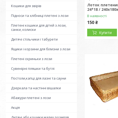
Лоток плетений
Кошики для звірів
24*18 / 240х180
Підноси та хлібниці плетені з лози
В наявності
150 ₴
Плетені кошики для дітей з лози,
санки, колиски
Купити
Дитячі стільчики і табурети
Ящики і корзини для білизни з лози
Плетені скриньки з лози
Сувенірні пляшки та бутлі
Постоли,капці для лазні та сауни
Дзеркала та настінні вішалки
Абажури плетені з лози
Акція
Дитячі або кошики малих розмірів