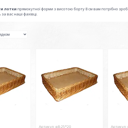
ти лотки
прямокутної форми з висотою борту 8 см вам потрібно зроб
 за вас наші фахівці.
в8-25*20