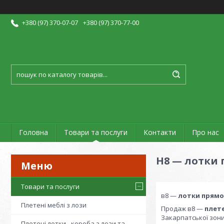
+380 (97) 370-07-07
+380 (97) 370-77-00
Головна
Товари та послуги
Контакти
Про нас
H8 — лотки 
Товари та послуги
в8 —
лотки прямо
Плетені меблі з лози
Продаж в8 —
плет
Закарпатської зони
Плетені лотки - короба з лози та