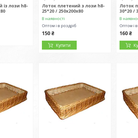
 із лози h8-
Лоток плетений з лози h8-
Лоток п
х80
25*20 / 250х200х80
30*20 / 
В наявності
В наявно
Оптом і в роздріб
Оптом і в
150 ₴
160 ₴
Купити
К