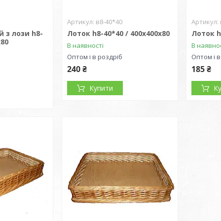
в8-40*40
 з лози h8-
Лоток h8-40*40 / 400х400х80
Лоток h
х80
В наявності
В наявно
Оптом і в роздріб
Оптом і в
240 ₴
185 ₴
Купити
К