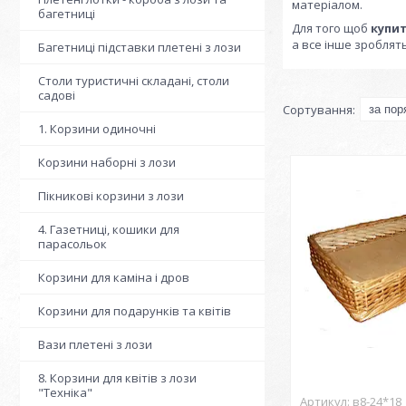
матеріалом.
багетниці
Для того щоб
купи
а все інше зроблять
Багетниці підставки плетені з лози
Столи туристичні складані, столи
садові
1. Корзини одиночні
Корзини наборні з лози
Пікникові корзини з лози
4. Газетниці, кошики для
парасольок
Корзини для каміна і дров
Корзини для подарунків та квітів
Вази плетені з лози
8. Корзини для квітів з лози
"Техніка"
в8-24*18