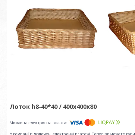
Лоток h8-40*40 / 400х400х80
У компанії підключені електронні платежі. Тепер ви можете куп