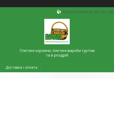
вулиця Олімпійська, 59а, Иза, Укр
Плетені корзини, плетені вироби гуртом
та в роздріб
Доставка і оплата