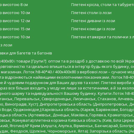
з висотою 8 см
Плетені крісла, столи та табурет
з висотою 10 см
Плетені столи із лози
з висотою 12 см
Плетені дивани із лози
з висотою 15 см
Плетені комоди із лози
з висотою 10 см
Плетені етажерки та полички з 
 з лози
вки для багетів та батонів
400х80 і товари [Групи?] оптом та в роздріб з доставкою по всій Украї
овговічністю та ідеально впишеться в інтер'єр будь-якого будинку, оф
х магазинах. Лоток h8-40*40 / 400х400х80 з вербової лози – сучасне 
а відрізняються найвищими екологічними показниками. Лоток h8-40*
е й чудовим подарунком для Ваших друзів та колег. Плетені вироби з 
аз все більше входить у моду не лише за естетичними, а й за еколо
орного шарму та індивідуальності Вашому будинку. Купити Лоток h8-4
уганськ, Перевальськ, Сєвєродонецьк, Лисичанськ, Стаханов, Алчевсь
о, Виноградів, Хуст); Дніпропетровська область (Дніпропетровськ, 
Води, Орджонікідзе,);Харківська область (Харків, Барвінкове, Богодух
ецька область (Артемівськ, Донецьк, Макіївка, Горлівка, Краматорськ,
ськ, Ясинувата);плетена корзина Київська область (Київ, Біла Церкв
кий, Яготин);АР Крим (Алушта, Алупка, Вірменськ, Бахчисарай, Білогір
удак, Феодосія, Щолкіне, Чорноморське, Ялта); Запорізька область (А