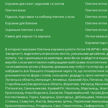
Корзини для газет, журналів та зонтів
Плетені лотки 
Плетені вази
Плетені лотки 
Підноси, підставки та хлібниці плетені з лози
Плетені лотки 
Корзини для білизни
Плетені лотки 
Скриньки плетені з лози
Плетені лотки 
Рамки для зеркал та зеркала
Лотки овальні
Корзини-підста
В інтернет-магазині Плетена корзина купити Лоток h8-40*40 / 400х
Закарпатті, відрізняється високою якістю, унікальним дизайном, д
попиту, так і оригінальні екземпляри, яких Ви не знайдете в інши
вироби з лози виготовлені найкращими майстрами лозоплетіння т
та незамінною річчю у Вашому домашньому побуті та інтер'єрі, ал
набувають все більшого поширення через те, що лозоплетіння зар
різноманітністю форм і стилів, кольором і додадуть свого неповт
Луганська область (Антрацит, Алчевськ, Красний Луч, Попасна, Л
Старобільськ);Закарпатська область (Берегове, Ужгород, Мукачев
П'ятихатки, Синельникове, Кривий Ріг, Нікополь, Марганець, Жовті 
Красноград, Нова Водолага, Балаклія, Первомайський, Чугуїв);Дон
Костянтинівка, Торез, Харцизьк, Шахтарськ, Дебальцеве, Новоазов
Стоянка, Славутич, Фастів, Вишневе, Ірпінь, Переяслав-Хмельниць
Красноперекопськ, Роздільна, Саки, Севастополь, Сімферополь, С