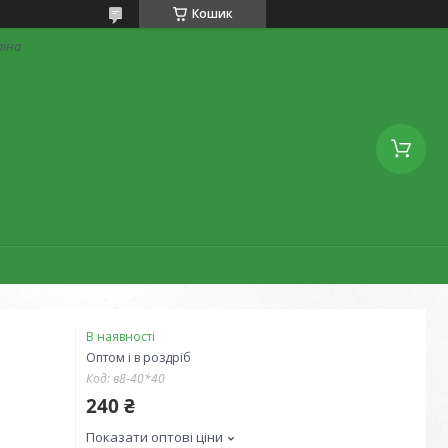
Кошик
аїна
В наявності
Оптом і в роздріб
Код:
в8-40*40
240 ₴
Показати оптові ціни