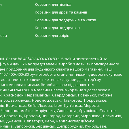
и
Корзини для пікніка
Корзини для дров та камінів
Корзини для подарунків та квітів
Корзини для подарунків
лози
Корзини для звірів
ні. Лоток h8-40*40 / 400х400х80 з України виготовлений на
ісу чи дачі. У нас представлені вироби з лози, як повсякденного
модне придбання для будь-якого клієнта нашого магазину. Наші
40 / 400х400х80 ручної роботи стане не тільки чудовою покупкою
лози, плетені кошики, плетені аксесуари для інтер'єру
гічними показниками. Вироби з лози відрізняються
0*40 / 400х400х80 у магазині Плетена корзина з доставкою в
к, Краснодон, Первомайськ, Свердловськ, Ровеньки, Рубіжне,
Дніпродзержинськ, Новомосковськ, Павлоград, Покровське,
ів, Вовчанськ, Зміїв, Лозова, Ізюм, Куп'янськ, Мерефа,
 Червоноармійськ, Маріуполь, Слов'янськ, Дружківка, Єнакієве,
а, Березань, Бровари, Вишгород, Кагарлик, Миронівка,, Васильків,
ськ, Джанкой, Євпаторія, Керч, Червоногвардійське,
кимівка, Запоріжжя, Бердянськ, Дніпрорудний, Куйбишеве,