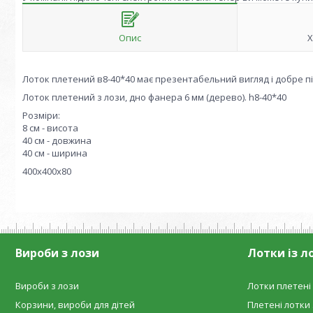
Опис
Х
Лоток плетений в8-40*40 має презентабельний вигляд і добре під
Лоток плетений з лози, дно фанера 6 мм (дерево). h8-40*40
Розміри:
8 см - висота
40 см - довжина
40 см - ширина
400х400х80
Вироби з лози
Лотки із л
Вироби з лози
Лотки плетені 
Корзини, вироби для дітей
Плетені лотки 