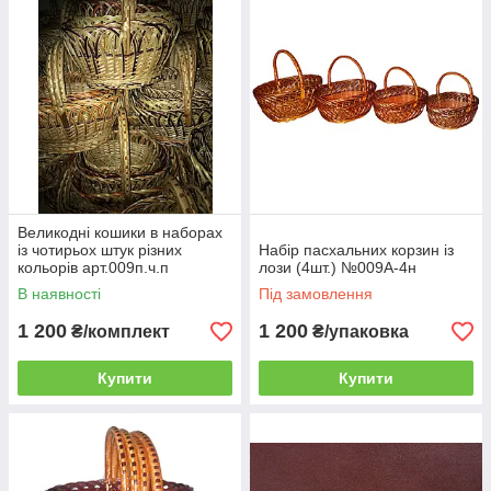
Великодні кошики в наборах
із чотирьох штук різних
Набір пасхальних корзин із
кольорів арт.009п.ч.п
лози (4шт.) №009А-4н
В наявності
Під замовлення
1 200
1 200
₴/комплект
₴/упаковка
Купити
Купити