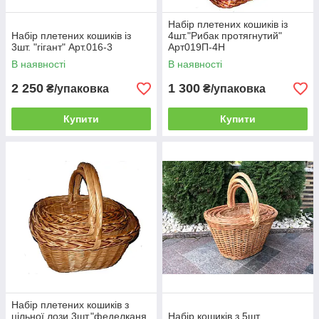
Набір плетених кошиків із
Набір плетених кошиків із
4шт."Рибак протягнутий"
3шт. "гігант" Арт.016-3
Арт019П-4Н
В наявності
В наявності
2 250
1 300
₴/упаковка
₴/упаковка
Купити
Купити
Набір плетених кошиків з
цільної лози 3шт."феделканя
Набір кошиків з 5шт