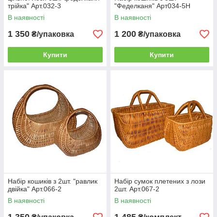
трійка" Арт.032-3
"Феделканя" Арт034-5Н
В наявності
В наявності
1 350
1 200
₴/упаковка
₴/упаковка
Купити
Купити
Набір кошиків з 2шт. "равлик
Набір сумок плетених з лози
двійка" Арт.066-2
2шт. Арт.067-2
В наявності
В наявності