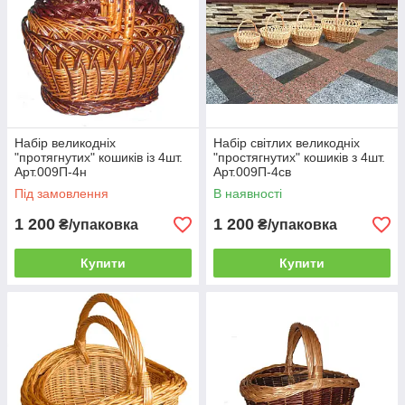
Набір великодніх
Набір світлих великодніх
"протягнутих" кошиків із 4шт.
"простягнутих" кошиків з 4шт.
Арт.009П-4н
Арт.009П-4св
Під замовлення
В наявності
1 200
1 200
₴/упаковка
₴/упаковка
Купити
Купити