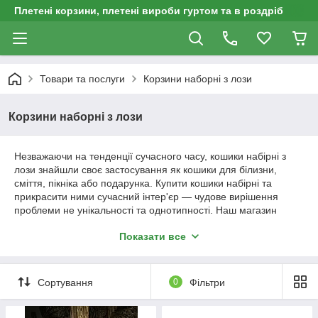
Плетені корзини, плетені вироби гуртом та в роздріб
Товари та послуги
Корзини наборні з лози
Корзини наборні з лози
Незважаючи на тенденції сучасного часу, кошики набірні з
лози знайшли своє застосування як кошики для білизни,
сміття, пікніка або подарунка. Купити кошики набірні та
прикрасити ними сучасний інтер'єр — чудове вирішення
проблеми не унікальності та однотипності. Наш магазин
радий запропонувати для вас найрізноманітніші за формою,
Показати все
розміром, стилем виконання та функціональним
призначенням кошики набірні з вербової лози. Вони можуть
відрізнятися способом плетіння: щільним, при цьому виріб
приховуватиме від сторонніх поглядів, пилу та дощу свій
Сортування
0
Фільтри
вміст, або ажурним, який часто використовується при плетінні
декоративних чи великодніх кошиків.