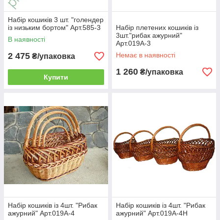
Набір кошиків 3 шт. "голендер
із низьким бортом" Арт.585-3
Набір плетених кошиків із
3шт."рибак ажурний"
В наявності
Арт.019А-3
2 475
Немає в наявності
₴/упаковка
1 260
₴/упаковка
Купити
Набір кошиків із 4шт. "Рибак
Набір кошиків із 4шт. "Рибак
ажурний" Арт.019А-4
ажурний" Арт.019А-4Н