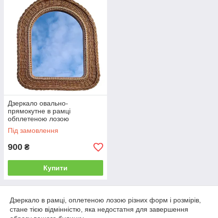
природних матеріалів, такий елемент декору, як дзеркало у
цікавій окантовці, буде довговічним і зручним в експлуатації.
Завдяки гнучкості і податливості вербової лози, можна
створювати будь-яку форму і розмір.
Дзеркало овально-
прямокутне в рамці
обплетеною лозою
Під замовлення
900
₴
Купити
Дзеркало в рамці, оплетеною лозою різних форм і розмірів,
стане тією відмінністю, яка недостатня для завершення