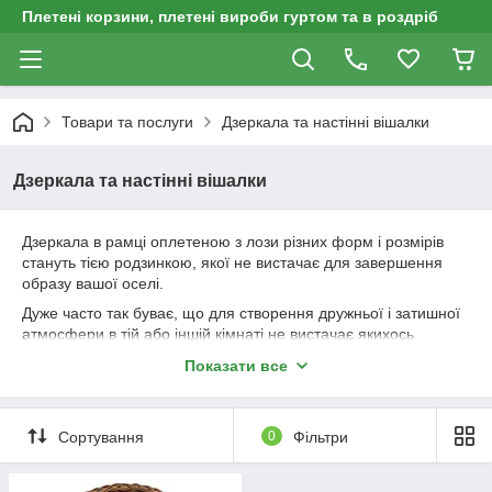
Плетені корзини, плетені вироби гуртом та в роздріб
Товари та послуги
Дзеркала та настінні вішалки
Дзеркала та настінні вішалки
Дзеркала в рамці оплетеною з лози різних форм і розмірів
стануть тією родзинкою, якої не вистачає для завершення
образу вашої оселі.
Дуже часто так буває, що для створення дружньої і затишної
атмосфери в тій або іншій кімнаті не вистачає якихось
незначних деталей. Саме в таких ситуаціях і приходить на
Показати все
допомогу плетені меблі, зокрема дзеркала в рамці
оплетенной з лози.
Купити дзеркало в рамці оплетенной з лози і подарувати
Сортування
0
Фільтри
можна на будь-яку подію, будь то день народження або
ювілей. Таке дзеркало буде постійно символізувати
відпочинок, тепло і сонце, а завдяки використанню