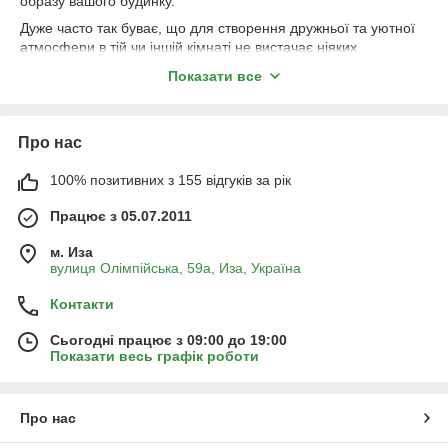
образу вашого будинку.
Дуже часто так буває, що для створення дружньої та уютної
атмосфери в тій чи іншій кімнаті не вистачає ніяких
незначних деталей. Саме в таких ситуаціях і приходити на
Показати все
допомогу плетені меблі, зокрема, дзеркала у рамці
оплетенною лозою.
Купити дзеркало в рамці, оплетенною лозою та
Про нас
подарувати на будь-яку подію, будь то день народження або
ювілей. Таке дзеркало буде постійно символізувати
100% позитивних з 155 відгуків за рік
відпочинок, тепло та сонце, а завдяки використанню
природніх матеріалів, такий елемент декору, як дзеркало у
Працює з 05.07.2011
цікавій окантовці, буде довговічним і зручним в експлуатації.
Завдяки гнучкості та податливості івової лози, можна
м. Иза
створити будь-яку форму і розмір.
вулиця Олімпійська, 59а, Иза, Україна
Контакти
Сьогодні працює з 09:00 до 19:00
Показати весь графік роботи
Про нас