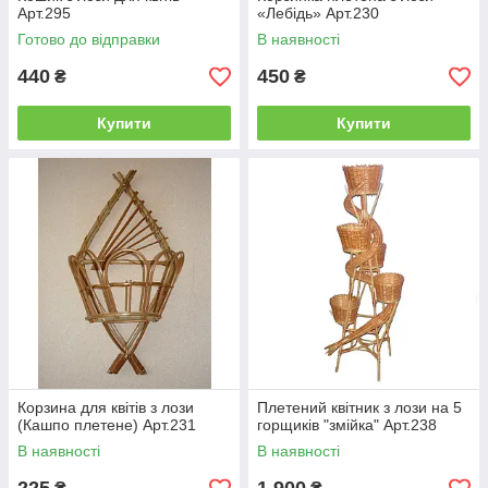
Арт.295
«Лебідь» Арт.230
Готово до відправки
В наявності
440
450
₴
₴
Купити
Купити
Корзина для квітів з лози
Плетений квітник з лози на 5
(Кашпо плетене) Арт.231
горщиків "змійка" Арт.238
В наявності
В наявності