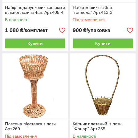
Набір подарункових кошиків з
Набір кошиків з 3шт.
цільної лози із 4шт. Арт.405-4
"гондола" Арт.413-3
В наявності
Під замовлення
1 080
900
₴/комплект
₴/упаковка
Купити
Купити
Плетена підставка з лози
Квітник плетений із лози
Арт.269
"Фонар" Арт.255
Під замовлення
В наявності