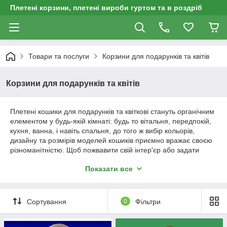
Плетені корзини, плетені вироби гуртом та в роздріб
Товари та послуги
Корзини для подарунків та квітів
Корзини для подарунків та квітів
Плетені кошики для подарунків та квіткові стануть органічним
елементом у будь-якій кімнаті: будь то вітальня, передпокій,
кухня, ванна, і навіть спальня, до того ж вибір кольорів,
дизайну та розмірів моделей кошиків приємно вражає своєю
різноманітністю. Щоб пожвавити свій інтер'єр або задати
певний настрій, або просто надати кімнаті завершеності, або
Показати все
внести джерело позитивної енергетики природи - досить
просто вибрати і купити кошики для подарунків або квіткові.
Купили подарунок та не знаєте як його презентувати? Просто
обернути в подарунковий папір - це банально і буденно. А
Сортування
0
Фільтри
ось покласти його в плетений кошик — саме те! Та й кошик
сам собою подарунок.