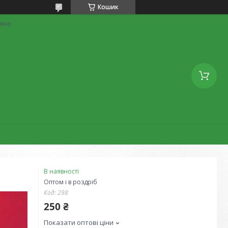
Кошик
аїна
В наявності
Оптом і в роздріб
Код:
298
250 ₴
Показати оптові ціни