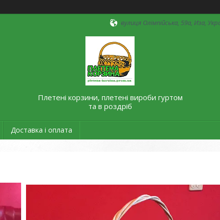
вулиця Олімпійська, 59а, Иза, Укр
Плетені корзини, плетені вироби гуртом
та в роздріб
Доставка і оплата