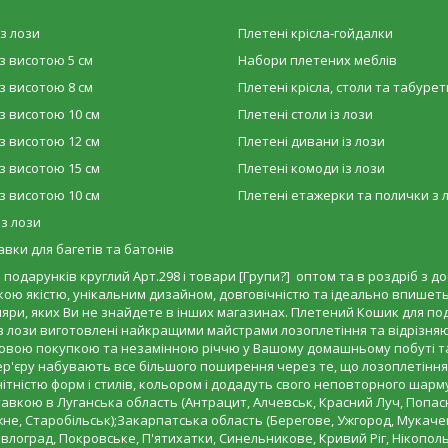
з лози
Плетені крісла-гойдалки
з висотою 5 см
Набори плетених меблів
з висотою 8 см
Плетені крісла, столи та табурет
з висотою 10 см
Плетені столи із лози
з висотою 12 см
Плетені дивани із лози
з висотою 15 см
Плетені комоди із лози
з висотою 10 см
Плетені етажерки та полички з 
 з лози
вки для багетів та батонів
одарунків круглий Арт.298 і товари [Групи?] оптом та в роздріб з д
кою якістю, унікальним дизайном, довговічністю та ідеально впишеться
пляри, яких Ви не знайдете в інших магазинах. Плетений Кошик для по
и з лози виготовлені найкращими майстрами лозоплетіння та відріз
удовою покупкою та незамінною річчю у Вашому домашньому побуті та 
тер'єру набувають все більшого поширення через те, що лозоплетіння
ітністю форм і стилів, кольором і додадуть свого неповторного шар
ставкою в Луганська область (Антрацит, Алчевськ, Красний Луч, Попас
не, Старобільськ);Закарпатська область (Берегове, Ужгород, Мукачев
лоград, Покровське, П'ятихатки, Синельникове, Кривий Ріг, Нікополь,