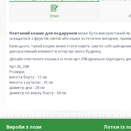
Опис
Х
Плетений кошик для подарунків
може бути використаний як 
складатися з фруктів, квітів або інших естетично вигідних, приє
Крім цього, такий кошик може стати навіть сам по собі шикар
декоративний елемент в інтер'єрі свого будинку.
Дизайн плетеного кошика із лози арт.298 ідеально підходить дл
Арт.05_298
Розміри:
висота борту - 12 см
висота з ручкою - 35 см
діаметр дна - 28 см
діаметр по верху борту - 34 см
Вироби з лози
Лотки із л