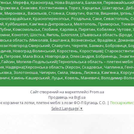
уп'янськ, Мерефа, Красноград, Нова Водолага, Балаклія, Первомайський
 Дружківка, Єнакієве, Костянтинівка, Торез, Харцизьк, Шахтарськ, Д
к, Миронівка,, Васильків, Стоянка, Славутич, Фастів, Вишневе, Ірпінь
рвоногвардійське, Красноперекопськ, Роздільна, Саки, Севастополь, С
ий, Куйбишеве, Кам'янка-Дніпровська, Мелітополь, Приморськ, Токмак
убни, Комсомольськ, Глобине, Карлівка, Пирятин, Кобеляки, Чутове, 
омни, Конотоп, Шостка, Ямпіль, Білопілля, );Львівська область (Броди,
ська область (Миколаїв, Баштанка, Вознесенськ, Врадіївка, Доманівка
лози Новгород-Сіверський, Славутич, Чернігів, Бахмач, Бобровиця, Бо
ичів, Новоград-Волинський, Коростень, Коростишів); Старокостянтин
, Петрове, Мала Віска, Новгородка, Олександрія, Бобринець, Знам'янк
 Гайсин, Могилів-Подільський);Тернопільська область – плетені меблі
ия, Надвірна);Херсонська область (Херсон, Скадовськ, Чаплинка, Геніч
ківка, Золотоноша, Чигирин, Сміла, Умань, Лисянка, Кам'янка, Корсун
ваничі, Камінь-Каширський, Луцьк, Ковель, Маневичі, Володимир-Волін
Сайт створений на маркетплейсі
Prom.ua
Продавець на Bigl.ua
"Плетена корзина" вироби з лози, плетені корзини та лотки, плетені меблі з лози ФО-П Бугаєць С.О. |
Поскаржитися
Select Language
▼