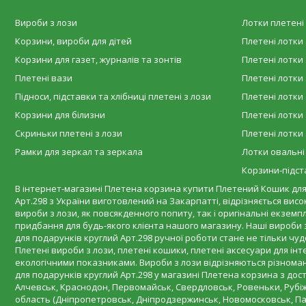
Вироби з лози
Лотки плетені 
Корзини, вироби для дітей
Плетені лотки 
Корзини для газет, журналів та зонтів
Плетені лотки 
Плетені вази
Плетені лотки 
Підноси, підставки та хлібниці плетені з лози
Плетені лотки 
Корзини для білизни
Плетені лотки 
Скриньки плетені з лози
Плетені лотки 
Рамки для зеркал та зеркала
Лотки овальні
Корзини-підста
В інтернет-магазині Плетена корзина купити Плетений Кошик для п
Арт.298 з України виготовлений на Закарпатті, відрізняється висо
вироби з лози, як повсякденного попиту, так і оригінальні екзем
придбання для будь-якого клієнта нашого магазину. Наші вироб
для подарунків круглий Арт.298 ручної роботи стане не тільки ч
Плетені вироби з лози, плетені кошики, плетені аксесуари для ін
екологічними показниками. Вироби з лози відрізняються різноман
для подарунків круглий Арт.298 у магазині Плетена корзина з до
Алчевськ, Краснодон, Первомайськ, Свердловськ, Ровеньки, Рубіж
область (Дніпропетровськ, Дніпродзержинськ, Новомосковськ, Пав