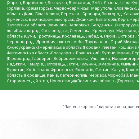
(Харків, Барвінкове, Богодухів, Вовчанськ, Зміїв, Лозова, Ізюм, К
Горлівка, Краматорськ, Червоноармійськ, Маріуполь, Слов'янськ,
область (Київ, Біла Церква, Березань, Бровари, Вишгород, Кагарли
Вірменськ, Бахчисарай, Білогірськ, Джанкой, Євпаторія, Керч, Че
Запорізька область (Акимівка, Запоріжжя, Бердянськ, Дніпрорудн
лозиКрасноград, Світловодськ, Семенівка, Кременчук, Миргород, Л
область (Суми, Тростянець, Кролевець, Лебедін, Глухів, Охтирка, Р
Червоноград, Дрогобич, плетені меблі Трускавець, Стрий Миколаїв
Южноукраїнськ);Чернігівська область (Городня, плетені кошики з 
Житомирська областьВолодарськ-Волинський, Лугини, Малин, Берд
(Кіровоград, Гайворон, Добровеличківка, Ульянівка, Новомиргород
Ладижин, Немирів, Липовець, Літин, Тульчин, Жмеринка, Хмільник,
Бурштин, Косів, Івано-Франківськ, Рожнятів, Снятин, Калуш, Колом
область (Городище, Канів, Катеринопіль, Черкаси, Чорнобай, Мань
Сторожинець, Хотин, Новоселиця)));Волинська область (Горохів, І