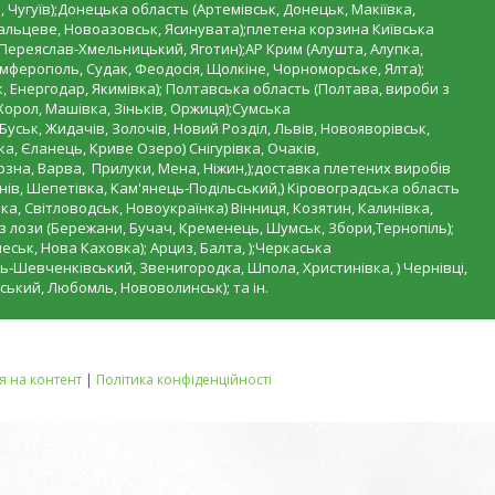
, Чугуїв);Донецька область (Артемівськ, Донецьк, Макіївка,
ебальцеве, Новоазовськ, Ясинувата);плетена корзина Київська
, Переяслав-Хмельницький, Яготин);АР Крим (Алушта, Алупка,
імферополь, Судак, Феодосія, Щолкіне, Чорноморське, Ялта);
, Енергодар, Якимівка); Полтавська область (Полтава, вироби з
Хорол, Машівка, Зіньків, Оржиця);Сумська
 Буськ, Жидачів, Золочів, Новий Розділ, Львів, Новояворівськ,
, Єланець, Криве Озеро) Снігурівка, Очаків,
рзна, Варва, Прилуки, Мена, Ніжин,);доставка плетених виробів
ів, Шепетівка, Кам'янець-Подільський,) Кіровоградська область
а, Світловодськ, Новоукраїнка) Вінниця, Козятин, Калинівка,
 з лози (Бережани, Бучач, Кременець, Шумськ, Збори,Тернопіль);
еськ, Нова Каховка); Арциз, Балта, );Черкаська
ь-Шевченківський, Звенигородка, Шпола, Христинівка, ) Чернівці,
ський, Любомль, Нововолинськ); та ін.
 на контент
|
Політика конфіденційності