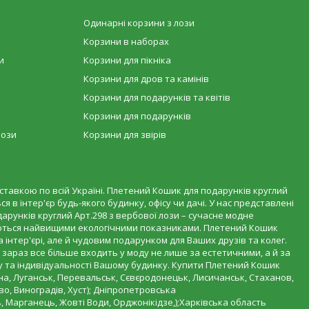
Одинарні корзини з лози
Корзини в наборах
и
Корзини для пікніка
Корзини для дров та камінів
Корзини для подарунків та квітів
Корзини для подарунків
лози
Корзини для звірів
оставкою по всій Україні. Плетений Кошик для подарунків круглий
 в інтер'єр будь-якого будинку, офісу чи дачі. У нас представлені
дарунків круглий Арт.298 з вербової лози – сучасне модне
няються найвищими екологічними показниками. Плетений Кошик
інтер'єрі, але й чудовим подарунком для Ваших друзів та колег.
 зараз все більше входить у моду не лише за естетичними, а й за
му та індивідуальності Вашому будинку. Купити Плетений Кошик
на, Луганськ, Перевальськ, Сєвєродонецьк, Лисичанськ, Стаханов,
о, Виноградів, Хуст); Дніпропетровська
 Марганець, Жовті Води, Орджонікідзе,);Харківська область