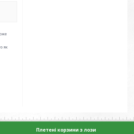
може
о як
Плетені корзини з лози