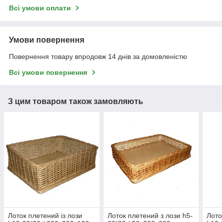
Всі умови оплати
Умови повернення
Повернення товару впродовж 14 днів за домовленістю
Всі умови повернення
З цим товаром також замовляють
Лоток плетений із лози
Лоток плетений з лози h5-
Лото