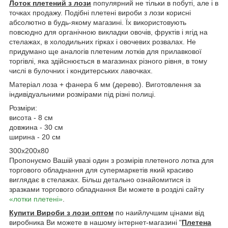
Лоток плетений з лози
популярний не тільки в побуті, але і в
точках продажу. Подібні плетені вироби з лози корисні
абсолютно в будь-якому магазині. Їх використовують
повсюдно для органічною викладки овочів, фруктів і ягід на
стелажах, в холодильних гірках і овочевих розвалах. Не
придумано ще аналогів плетеним лотків для прилавкової
торгівлі, яка здійснюється в магазинах різного рівня, в тому
числі в булочних і кондитерських лавочках.
Матеріал лоза + фанера 6 мм (дерево). Виготовлення за
індивідуальними розмірами під різні полиці.
Розміри:
висота - 8 см
довжина - 30 см
ширина - 20 см
300х200х80
Пропонуємо Вашій увазі один з розмірів плетеного лотка для
торгового обладнання для супермаркетів який красиво
виглядає в стелажах. Більш детально ознайомитися із
зразками торгового обладнання Ви можете в розділі сайту
«лотки плетені»
.
Купити Вироби з лози оптом
по наийлучшим цінами від
виробника Ви можете в нашому інтернет-магазині "
Плетена