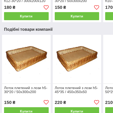
h12-30*20 / 300х200х120
30*20 / 50х300х200
h10-
180
150
170
₴
₴
Купити
Купити
Подібні товари компанії
Лоток плетений з лози h5-
Лоток плетений з лози h5-
Лото
30*20 / 50х300х200
45*35 / 450х350х50
50*2
150
220
210
₴
₴
Купити
Купити