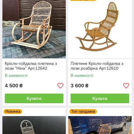
дитяча, покрита лоджієм, веранда, зимовий сад чи заміський
будинок.
Крісло-гойдалка плетена з
Плетене Крісло-гойдалка з
лози "Ніна" Арт.12642
лози розбірна Арт.12610
В наявності
В наявності
4 500
3 600
₴
₴
Купити
Купити
Новинка
Топ продажів