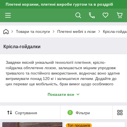
Плетені корзини, плетені вироби гуртом та в роздріб
Товари та послуги
Плетені меблі з лози
Крісла-гойда
Крісла-гойдалки
Завдяки якісній унікальній технології плетіння, крісло-
гойдалка обплетене лозою, залишається міцним упродовж
тривалого та постійного використання, водночас воно здатне
витримувати понад 120 кг і залишатися легким. Додайте до
цих переваг ще мобільність, брак вимог щодо особливого
догляду та збереження в неопалюваних приміщеннях.
Показати все
Єдиний чинник, який може негативно позначитися на стані
крісла — це часті та різкі перепади температури та
підвищений рівень вологості.
Сортування
0
Фільтри
Купити крісло-гойдалку обплетене лозою
— це означає
прийняти чудове дизайнерське рішення для облаштування
будь-якої кімнати, чи то вітальня, спальня, особистий кабінет,
Топ продажів