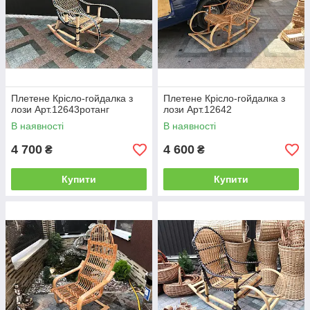
Плетене Крісло-гойдалка з
Плетене Крісло-гойдалка з
лози Арт.12643ротанг
лози Арт.12642
В наявності
В наявності
4 700
4 600
₴
₴
Купити
Купити