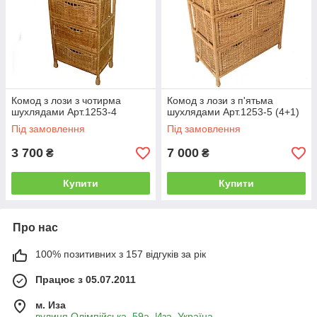
Комод з лози з чотирма
Комод з лози з п'ятьма
шухлядами Арт.1253-4
шухлядами Арт.1253-5 (4+1)
Під замовлення
Під замовлення
3 700
7 000
₴
₴
Купити
Купити
Про нас
100% позитивних з 157 відгуків за рік
Працює з 05.07.2011
м. Иза
вулиця Олімпійська, 59а, Иза, Україна