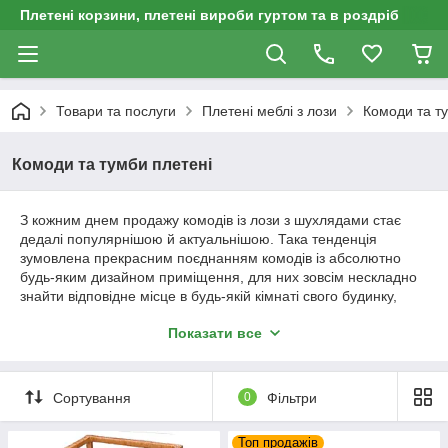
Плетені корзини, плетені вироби гуртом та в роздріб
Товари та послуги
Плетені меблі з лози
Комоди та т
Комоди та тумби плетені
З кожним днем продажу комодів із лози з шухлядами стає
дедалі популярнішою й актуальнішою. Така тенденція
зумовлена прекрасним поєднанням комодів із абсолютно
будь-яким дизайном приміщення, для них зовсім нескладно
знайти відповідне місце в будь-якій кімнаті свого будинку,
водночас вони матимуть дуже привабливий і природний
Показати все
вигляд.
Комоди з лози
з шухлядами стануть чудовим вибором як
оригінальний, красивий і водночас корисний подарунок.
Сортування
0
Фільтри
Інтернет-магазин "Pletena-korzina" пропонує своїм клієнтам
купити комод із лози
з шухлядами не виходячи з дому —
для цього досить просто оформити своє замовлення й
Топ продажів