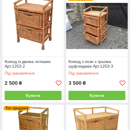
отримати його доставку за зазначеною адресою.
Плетені меблі з лози
у формі
комодів із шухлядами
прикрасить ваш інтер'єр і помістить у собі багато речей.
Комоди з лози
зі знімними плетеними
лотками та лози
спростять паковання потрібних речей, що зберігаються.
Комоди з лози
займає невелике місце та має велику
функціональність.
Комод із двома лотками
Комод з лози з трьома
Арт.1253-2
шуфлядами Арт.1253-3
Під замовлення
Під замовлення
2 500
3 500
₴
₴
Купити
Купити
Топ продажів