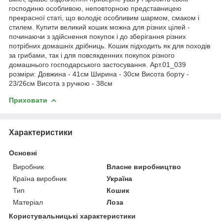
господиню особливою, неповторною представницею
прекрасної статі, що володіє особливим шармом, смаком і
стилем. Купити великий кошик можна для різних цілей -
починаючи з здійснення покупок і до зберігання різних
потрібних домашніх дрібниць. Кошик підходить як для походів
за грибами, так і для повсякденних покупок різного
домашнього господарського застосування. Арт.01_039
розміри: Довжина - 41см Ширина - 30см Висота борту -
23/26см Висота з ручкою - 38см
Приховати
Характеристики
Основні
Виробник
Власне виробництво
Країна виробник
Україна
Тип
Кошик
Матеріал
Лоза
Користувальницькі характеристики