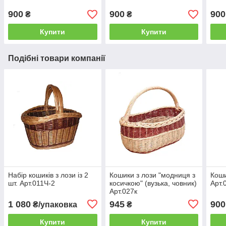
900
900
900
₴
₴
Купити
Купити
Подібні товари компанії
Набір кошиків з лози із 2
Кошики з лози "модниця з
Коши
шт. Арт.011Ч-2
косичкою" (вузька, човник)
Арт.
Арт.027к
1 080
945
900
₴/упаковка
₴
Купити
Купити