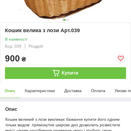
Кошик велика з лози Арт.039
В наявності
Код: 039
Роздріб
900
₴
Купити
Опис
Характеристики
Доставка
Оплата
Умови п
Опис
Кошик великий з лози викликає бажання купити його одним
тільки видом: прямокутне широке дно дозволить розмістити
вміст, цікаве оздоблення приверне увагу і зробить свою