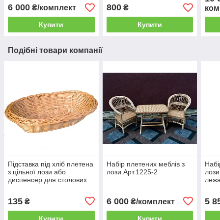
6 000
800
₴/комплект
₴
ком
Купити
Купити
Подібні товари компанії
Підставка під хліб плетена
Набір плетених меблів з
Набі
з цільної лози або
лози Арт.1225-2
лози
диспенсер для столових
лежа
приборів Арт.612
10
135
6 000
5 8
₴
₴/комплект
Купити
Купити