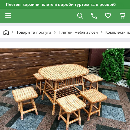
Плетені корзини, плетені вироби гуртом та в роздріб
Товари та послуги
Плетені меблі з лози
Комплекти пл