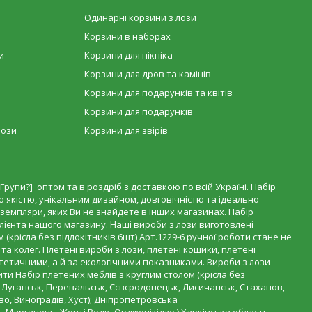
Одинарні корзини з лози
Корзини в наборах
и
Корзини для пікніка
Корзини для дров та камінів
Корзини для подарунків та квітів
Корзини для подарунків
лози
Корзини для звірів
Групи?] оптом та в роздріб з доставкою по всій Україні. Набір
ою якістю, унікальним дизайном, довговічністю та ідеально
екземпляри, яких Ви не знайдете в інших магазинах. Набір
клієнта нашого магазину. Наші вироби з лози виготовлені
рісла без підлокітників 6шт) Арт.1229-6 ручної роботи стане не
а колег. Плетені вироби з лози, плетені кошики, плетені
тетичними, а й за екологічними показниками. Вироби з лози
ти Набір плетених меблів з круглим столом (крісла без
, Луганськ, Перевальськ, Сєвєродонецьк, Лисичанськ, Стаханов,
о, Виноградів, Хуст); Дніпропетровська