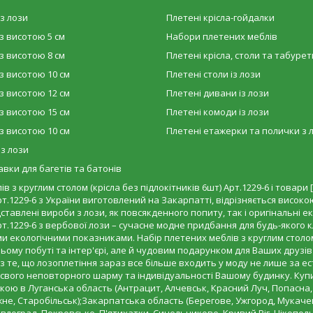
з лози
Плетені крісла-гойдалки
з висотою 5 см
Набори плетених меблів
з висотою 8 см
Плетені крісла, столи та табурет
з висотою 10 см
Плетені столи із лози
з висотою 12 см
Плетені дивани із лози
з висотою 15 см
Плетені комоди із лози
з висотою 10 см
Плетені етажерки та полички з 
 з лози
вки для багетів та батонів
з круглим столом (крісла без підлокітників 6шт) Арт.1229-6 і товари [
Арт.1229-6 з України виготовлений на Закарпатті, відрізняється висок
дставлені вироби з лози, як повсякденного попиту, так і оригінальні 
Арт.1229-6 з вербової лози – сучасне модне придбання для будь-якого 
кологічними показниками. Набір плетених меблів з круглим столом (к
у побуті та інтер'єрі, але й чудовим подарунком для Ваших друзів т
 те, що лозоплетіння зараз все більше входить у моду не лише за ес
ь свого неповторного шарму та індивідуальності Вашому будинку. Купи
авкою в Луганська область (Антрацит, Алчевськ, Красний Луч, Попасна
не, Старобільськ);Закарпатська область (Берегове, Ужгород, Мукачев