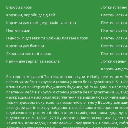
Вироби з лози
Лотки плетені 
Корзини, вироби для дітей
Плетені лотки 
Корзини для газет, журналів та зонтів
Плетені лотки 
Плетені вази
Плетені лотки 
Підноси, підставки та хлібниці плетені з лози
Плетені лотки 
Корзини для білизни
Плетені лотки 
Скриньки плетені з лози
Плетені лотки 
Рамки для зеркал та зеркала
Лотки овальні
Корзини-підста
В інтернет-магазині Плетена корзина купити Набір плетених меблів 
плетених меблів з круглим столом (крісла без підлокітників 6шт) 
впишеться в інтер'єр будь-якого будинку, офісу чи дачі. У нас пре
плетених меблів з круглим столом (крісла без підлокітників 6шт) 
найкращими майстрами лозоплетіння та відрізняються найвищими е
тільки чудовою покупкою та незамінною річчю у Вашому домашньом
аксесуари для інтер'єру набувають все більшого поширення через
відрізняються різноманітністю форм і стилів, кольором і додадут
підлокітників 6шт) Арт.1229-6 у магазині Плетена корзина з дост
Алчевськ, Краснодон, Первомайськ, Свердловськ, Ровеньки, Рубіж