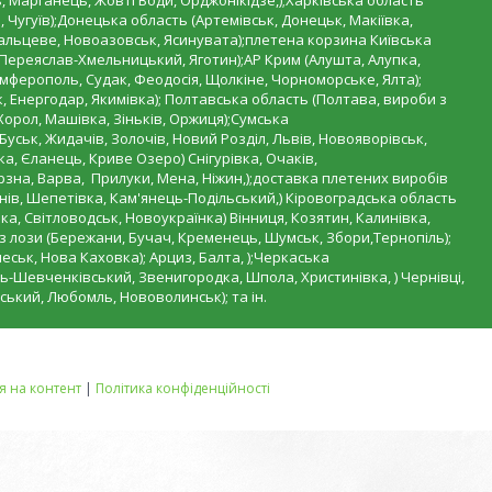
 Марганець, Жовті Води, Орджонікідзе,);Харківська область
, Чугуїв);Донецька область (Артемівськ, Донецьк, Макіївка,
ебальцеве, Новоазовськ, Ясинувата);плетена корзина Київська
, Переяслав-Хмельницький, Яготин);АР Крим (Алушта, Алупка,
імферополь, Судак, Феодосія, Щолкіне, Чорноморське, Ялта);
, Енергодар, Якимівка); Полтавська область (Полтава, вироби з
Хорол, Машівка, Зіньків, Оржиця);Сумська
 Буськ, Жидачів, Золочів, Новий Розділ, Львів, Новояворівськ,
, Єланець, Криве Озеро) Снігурівка, Очаків,
рзна, Варва, Прилуки, Мена, Ніжин,);доставка плетених виробів
ів, Шепетівка, Кам'янець-Подільський,) Кіровоградська область
а, Світловодськ, Новоукраїнка) Вінниця, Козятин, Калинівка,
 з лози (Бережани, Бучач, Кременець, Шумськ, Збори,Тернопіль);
еськ, Нова Каховка); Арциз, Балта, );Черкаська
ь-Шевченківський, Звенигородка, Шпола, Христинівка, ) Чернівці,
ський, Любомль, Нововолинськ); та ін.
 на контент
|
Політика конфіденційності