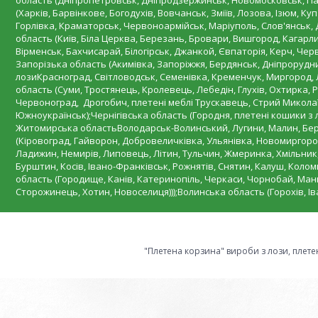
область (Дніпропетровськ, Дніпродзержинськ, Новомосковськ, Пав
(Харків, Барвінкове, Богодухів, Вовчанськ, Зміїв, Лозова, Ізюм, К
Горлівка, Краматорськ, Червоноармійськ, Маріуполь, Слов'янськ,
область (Київ, Біла Церква, Березань, Бровари, Вишгород, Кагарли
Вірменськ, Бахчисарай, Білогірськ, Джанкой, Євпаторія, Керч, Че
Запорізька область (Акимівка, Запоріжжя, Бердянськ, Дніпрорудн
лозиКрасноград, Світловодськ, Семенівка, Кременчук, Миргород, Л
область (Суми, Тростянець, Кролевець, Лебедін, Глухів, Охтирка, Р
Червоноград, Дрогобич, плетені меблі Трускавець, Стрий Миколаїв
Южноукраїнськ);Чернігівська область (Городня, плетені кошики з 
Житомирська областьВолодарськ-Волинський, Лугини, Малин, Берд
(Кіровоград, Гайворон, Добровеличківка, Ульянівка, Новомиргород
Ладижин, Немирів, Липовець, Літин, Тульчин, Жмеринка, Хмільник,
Бурштин, Косів, Івано-Франківськ, Рожнятів, Снятин, Калуш, Колом
область (Городище, Канів, Катеринопіль, Черкаси, Чорнобай, Мань
Сторожинець, Хотин, Новоселиця)));Волинська область (Горохів, І