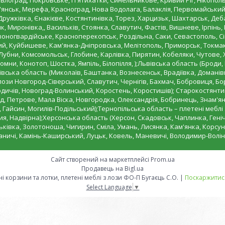
лоград, Покровське, П'ятихатки, Синельникове, Кривий Ріг, Нікополь,
уп'янськ, Мерефа, Красноград, Нова Водолага, Балаклія, Первомайський
 Дружківка, Єнакієве, Костянтинівка, Торез, Харцизьк, Шахтарськ, Д
к, Миронівка,, Васильків, Стоянка, Славутич, Фастів, Вишневе, Ірпінь
рвоногвардійське, Красноперекопськ, Роздільна, Саки, Севастополь, С
ий, Куйбишеве, Кам'янка-Дніпровська, Мелітополь, Приморськ, Токмак
убни, Комсомольськ, Глобине, Карлівка, Пирятин, Кобеляки, Чутове, 
омни, Конотоп, Шостка, Ямпіль, Білопілля, );Львівська область (Броди,
ська область (Миколаїв, Баштанка, Вознесенськ, Врадіївка, Доманівка
лози Новгород-Сіверський, Славутич, Чернігів, Бахмач, Бобровиця, Бо
ичів, Новоград-Волинський, Коростень, Коростишів); Старокостянтин
, Петрове, Мала Віска, Новгородка, Олександрія, Бобринець, Знам'янк
 Гайсин, Могилів-Подільський);Тернопільська область – плетені меблі
ия, Надвірна);Херсонська область (Херсон, Скадовськ, Чаплинка, Геніч
ківка, Золотоноша, Чигирин, Сміла, Умань, Лисянка, Кам'янка, Корсун
ваничі, Камінь-Каширський, Луцьк, Ковель, Маневичі, Володимир-Волін
Сайт створений на маркетплейсі
Prom.ua
Продавець на Bigl.ua
"Плетена корзина" вироби з лози, плетені корзини та лотки, плетені меблі з лози ФО-П Бугаєць С.О. |
Поскаржитися
Select Language
▼