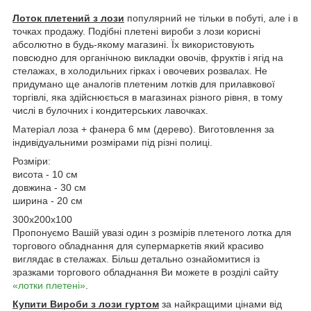
Лоток плетений з лози
популярний не тільки в побуті, але і в
точках продажу. Подібні плетені вироби з лози корисні
абсолютно в будь-якому магазині. Їх використовують
повсюдно для органічною викладки овочів, фруктів і ягід на
стелажах, в холодильних гірках і овочевих розвалах. Не
придумано ще аналогів плетеним лотків для прилавкової
торгівлі, яка здійснюється в магазинах різного рівня, в тому
числі в булочних і кондитерських лавочках.
Матеріал лоза + фанера 6 мм (дерево). Виготовлення за
індивідуальними розмірами під різні полиці.
Розміри:
висота - 10 см
довжина - 30 см
ширина - 20 см
300х200х100
Пропонуємо Вашій увазі один з розмірів плетеного лотка для
торгового обладнання для супермаркетів який красиво
виглядає в стелажах. Більш детально ознайомитися із
зразками торгового обладнання Ви можете в розділі сайту
«лотки плетені»
.
Купити Вироби з лози гуртом
за найкращими цінами від