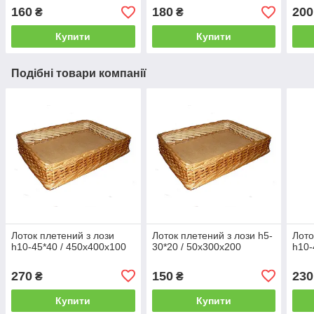
160
180
200
₴
₴
Купити
Купити
Подібні товари компанії
Лоток плетений з лози
Лоток плетений з лози h5-
Лото
h10-45*40 / 450х400х100
30*20 / 50х300х200
h10-
270
150
230
₴
₴
Купити
Купити