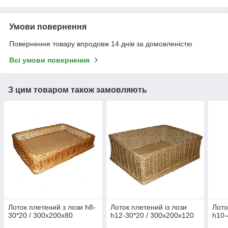
Умови повернення
Повернення товару впродовж 14 днів за домовленістю
Всі умови повернення
З цим товаром також замовляють
Лоток плетений з лози h8-
Лоток плетений із лози
Лото
30*20 / 300х200х80
h12-30*20 / 300х200х120
h10-