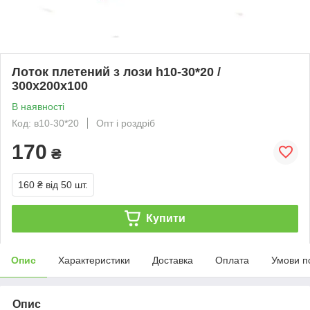
Лоток плетений з лози h10-30*20 /
300х200х100
В наявності
Код: в10-30*20
Опт і роздріб
170
₴
160 ₴
від 50 шт.
Купити
Опис
Характеристики
Доставка
Оплата
Умови п
Опис