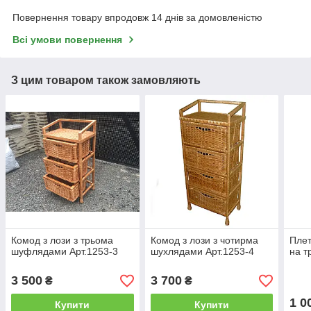
Повернення товару впродовж 14 днів за домовленістю
Всі умови повернення
З цим товаром також замовляють
Комод з лози з трьома
Комод з лози з чотирма
Плет
шуфлядами Арт.1253-3
шухлядами Арт.1253-4
на т
3 500
3 700
₴
₴
1 0
Купити
Купити