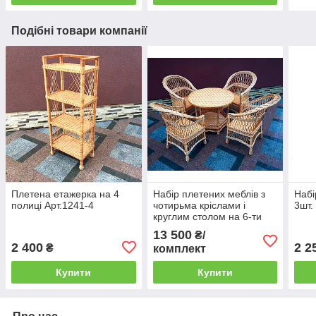
Подібні товари компанії
Плетена етажерка на 4
Набір плетених меблів з
Набі
полиці Арт.1241-4
чотирьма кріслами і
3шт.
круглим столом на 6-ти
ніжках і поличкою
13 500
₴/
Арт.12697-4
2 400
2 2
₴
комплект
Купити
Купити