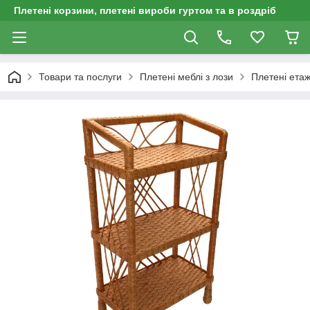
Плетені корзини, плетені вироби гуртом та в роздріб
Товари та послуги
Плетені меблі з лози
Плетені етаж