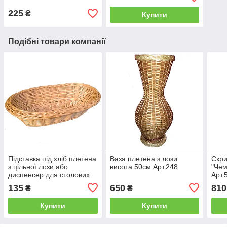
225
₴
Купити
Подібні товари компанії
Підставка під хліб плетена
Ваза плетена з лози
Скри
з цільної лози або
висота 50см Арт.248
"Чем
диспенсер для столових
Арт.
приборів Арт.612
135
650
810
₴
₴
Купити
Купити