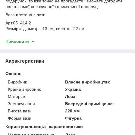
подарунок, то вже точно не прогадаєте і зможете догодити
навіть самої досвідченої і примхливої панночці.
Ваза плетена з лози.
Арт.05_414.2
Розміри: діаметр - 13 см, висота - 22 см.
Приховати
Характеристики
Основні
Виробник
Власне виробництво
Країна виробник
Україна
Матеріал
Лоза
Застосування
Всередині приміщення
Висота вази
220 мм
Форма вази
Фігурна
Користувальницькі характеристики
Матеріал виготовлення
Лоза