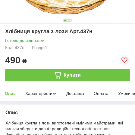
Хлібниця кругла з лози Арт.437н
Готово до відправки
Код: 437н
Роздріб
490
₴
Купити
Опис
Характеристики
Доставка
Оплата
Умови п
Опис
Хлібниця кругла з лози виготовлені умілими майстрами, які
змогли зберегти давні традиційні технології плетіння.
Звичайно, доречна буде плетена хлібниця на кухні в