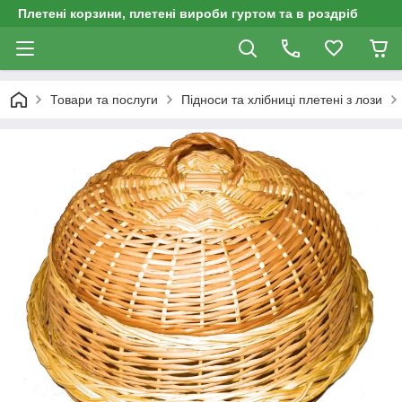
Плетені корзини, плетені вироби гуртом та в роздріб
Товари та послуги
Підноси та хлібниці плетені з лози