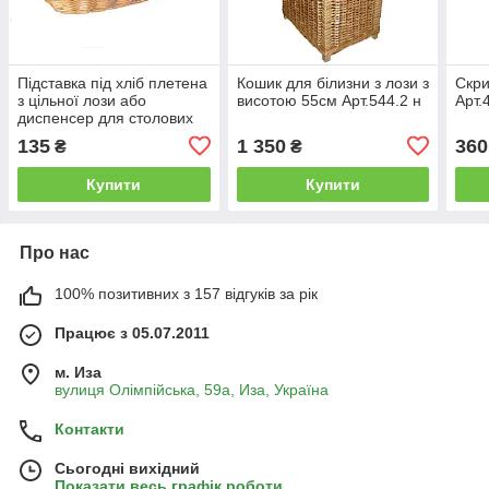
Підставка під хліб плетена
Кошик для білизни з лози з
Скри
з цільної лози або
висотою 55см Арт.544.2 н
Арт.
диспенсер для столових
приборів Арт.612
135
1 350
360
₴
₴
Купити
Купити
Про нас
100% позитивних з 157 відгуків за рік
Працює з 05.07.2011
м. Иза
вулиця Олімпійська, 59а, Иза, Україна
Контакти
Сьогодні вихідний
Показати весь графік роботи