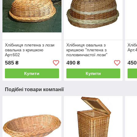
Хлібниця плетена з лози
Хлібниця овальна з
Хліб
овальна з кришкою
кришкою "плетена з
Арт.
Арт.602
половинчастої лози"
Арт.602н
585
490
450
₴
₴
Купити
Купити
Подібні товари компанії