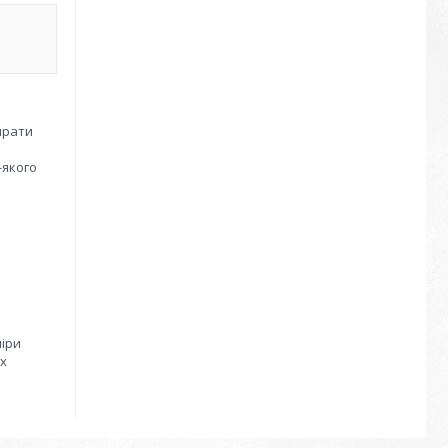
ирати
-якого
міри
х