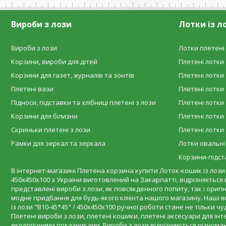
Вироби з лози
Лотки із л
Вироби з лози
Лотки плетені 
Корзини, вироби для дітей
Плетені лотки 
Корзини для газет, журналів та зонтів
Плетені лотки 
Плетені вази
Плетені лотки 
Підноси, підставки та хлібниці плетені з лози
Плетені лотки 
Корзини для білизни
Плетені лотки 
Скриньки плетені з лози
Плетені лотки 
Рамки для зеркал та зеркала
Лотки овальні
Корзини-підста
В інтернет-магазині Плетена корзина купити Лоток-кошик із лози "В
450х450х100 з України виготовлений на Закарпатті, відрізняється 
представлені вироби з лози, як повсякденного попиту, так і оригі
модне придбання для будь-якого клієнта нашого магазину. Наші
із лози "В10-45*45" / 450х450х100 ручної роботи стане не тільки
Плетені вироби з лози, плетені кошики, плетені аксесуари для ін
екологічними показниками. Вироби з лози відрізняються різноман