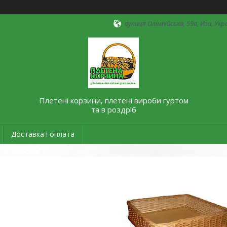
вулиця Олімпійська, 59а, Иза, Укр
Плетені корзини, плетені вироби гуртом
та в роздріб
Доставка і оплата