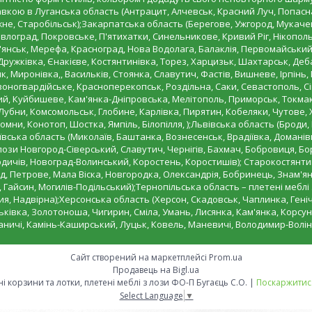
тавкою в Луганська область (Антрацит, Алчевськ, Красний Луч, Попас
не, Старобільськ);Закарпатська область (Берегове, Ужгород, Мукачев
лоград, Покровське, П'ятихатки, Синельникове, Кривий Ріг, Нікополь,
уп'янськ, Мерефа, Красноград, Нова Водолага, Балаклія, Первомайський
 Дружківка, Єнакієве, Костянтинівка, Торез, Харцизьк, Шахтарськ, Д
к, Миронівка,, Васильків, Стоянка, Славутич, Фастів, Вишневе, Ірпінь
рвоногвардійське, Красноперекопськ, Роздільна, Саки, Севастополь, С
ий, Куйбишеве, Кам'янка-Дніпровська, Мелітополь, Приморськ, Токмак
убни, Комсомольськ, Глобине, Карлівка, Пирятин, Кобеляки, Чутове, 
омни, Конотоп, Шостка, Ямпіль, Білопілля, );Львівська область (Броди,
ська область (Миколаїв, Баштанка, Вознесенськ, Врадіївка, Доманівка
лози Новгород-Сіверський, Славутич, Чернігів, Бахмач, Бобровиця, Бо
ичів, Новоград-Волинський, Коростень, Коростишів); Старокостянтин
, Петрове, Мала Віска, Новгородка, Олександрія, Бобринець, Знам'янк
 Гайсин, Могилів-Подільський);Тернопільська область – плетені меблі
ия, Надвірна);Херсонська область (Херсон, Скадовськ, Чаплинка, Геніч
ківка, Золотоноша, Чигирин, Сміла, Умань, Лисянка, Кам'янка, Корсун
ваничі, Камінь-Каширський, Луцьк, Ковель, Маневичі, Володимир-Волін
Сайт створений на маркетплейсі
Prom.ua
Продавець на Bigl.ua
"Плетена корзина" вироби з лози, плетені корзини та лотки, плетені меблі з лози ФО-П Бугаєць С.О. |
Поскаржитися
Select Language
▼