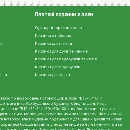
Плетені корзини з лози
Одинарні корзини з лози
Корзини в наборах
и
Корзини для пікніка
Корзини для дров та камінів
Корзини для подарунків та квітів
Корзини для подарунків
лози
Корзини для звірів
кою по всій Україні. Лоток-кошик із лози "В10-45*45" /
ться в інтер'єр будь-якого будинку, офісу чи дачі. У нас
к із лози "В10-45*45" / 450х450х100 з вербової лози – сучасне
відрізняються найвищими екологічними показниками. Лоток-кошик
 інтер'єрі, але й чудовим подарунком для Ваших друзів та колег.
 зараз все більше входить у моду не лише за естетичними, а й за
у та індивідуальності Вашому будинку. Купити Лоток-кошик із