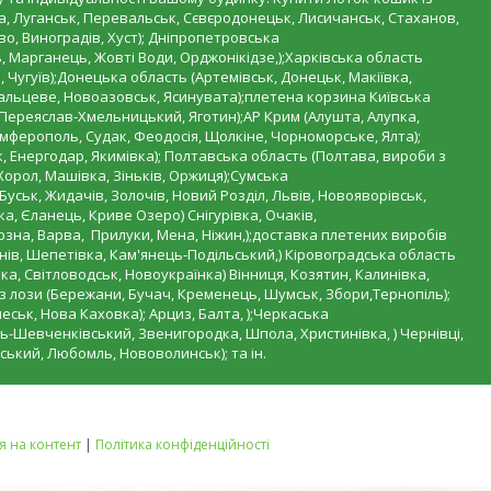
на, Луганськ, Перевальськ, Сєвєродонецьк, Лисичанськ, Стаханов,
о, Виноградів, Хуст); Дніпропетровська
 Марганець, Жовті Води, Орджонікідзе,);Харківська область
, Чугуїв);Донецька область (Артемівськ, Донецьк, Макіївка,
ебальцеве, Новоазовськ, Ясинувата);плетена корзина Київська
, Переяслав-Хмельницький, Яготин);АР Крим (Алушта, Алупка,
імферополь, Судак, Феодосія, Щолкіне, Чорноморське, Ялта);
, Енергодар, Якимівка); Полтавська область (Полтава, вироби з
Хорол, Машівка, Зіньків, Оржиця);Сумська
 Буськ, Жидачів, Золочів, Новий Розділ, Львів, Новояворівськ,
, Єланець, Криве Озеро) Снігурівка, Очаків,
рзна, Варва, Прилуки, Мена, Ніжин,);доставка плетених виробів
ів, Шепетівка, Кам'янець-Подільський,) Кіровоградська область
а, Світловодськ, Новоукраїнка) Вінниця, Козятин, Калинівка,
 з лози (Бережани, Бучач, Кременець, Шумськ, Збори,Тернопіль);
еськ, Нова Каховка); Арциз, Балта, );Черкаська
ь-Шевченківський, Звенигородка, Шпола, Христинівка, ) Чернівці,
ський, Любомль, Нововолинськ); та ін.
 на контент
|
Політика конфіденційності