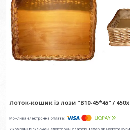
Лоток-кошик із лози "В10-45*45" / 450х
У компанії підключені електронні платежі. Тепер ви можете куп