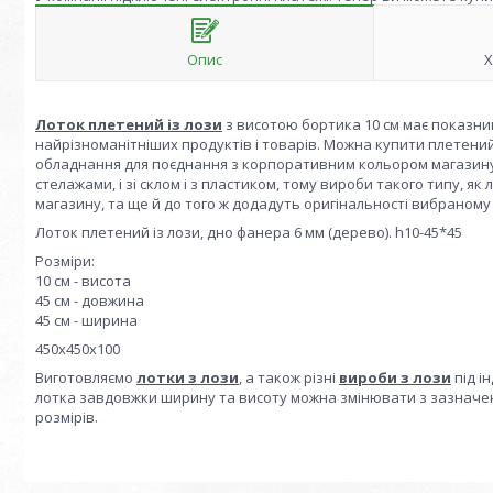
Опис
Х
Лоток плетений із лози
з висотою бортика 10 см має показний 
найрізноманітніших продуктів і товарів. Можна купити плетений 
обладнання для поєднання з корпоративним кольором магазину а
стелажами, і зі склом і з пластиком, тому вироби такого типу, як
магазину, та ще й до того ж додадуть оригінальності вибраному
Лоток плетений із лози, дно фанера 6 мм (дерево). h10-45*45
Розміри:
10 см - висота
45 см - довжина
45 см - ширина
450х450х100
Виготовляємо
лотки з лози
, а також різні
вироби з лози
під і
лотка завдовжки ширину та висоту можна змінювати з зазначе
розмірів.