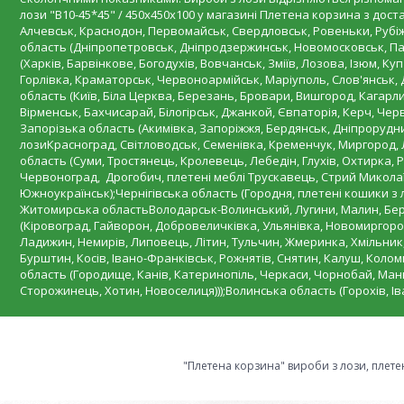
лози "В10-45*45" / 450х450х100 у магазині Плетена корзина з дос
Алчевськ, Краснодон, Первомайськ, Свердловськ, Ровеньки, Рубіж
область (Дніпропетровськ, Дніпродзержинськ, Новомосковськ, Пав
(Харків, Барвінкове, Богодухів, Вовчанськ, Зміїв, Лозова, Ізюм, К
Горлівка, Краматорськ, Червоноармійськ, Маріуполь, Слов'янськ,
область (Київ, Біла Церква, Березань, Бровари, Вишгород, Кагарли
Вірменськ, Бахчисарай, Білогірськ, Джанкой, Євпаторія, Керч, Че
Запорізька область (Акимівка, Запоріжжя, Бердянськ, Дніпрорудн
лозиКрасноград, Світловодськ, Семенівка, Кременчук, Миргород, Л
область (Суми, Тростянець, Кролевець, Лебедін, Глухів, Охтирка, Р
Червоноград, Дрогобич, плетені меблі Трускавець, Стрий Миколаїв
Южноукраїнськ);Чернігівська область (Городня, плетені кошики з 
Житомирська областьВолодарськ-Волинський, Лугини, Малин, Берд
(Кіровоград, Гайворон, Добровеличківка, Ульянівка, Новомиргород
Ладижин, Немирів, Липовець, Літин, Тульчин, Жмеринка, Хмільник,
Бурштин, Косів, Івано-Франківськ, Рожнятів, Снятин, Калуш, Колом
область (Городище, Канів, Катеринопіль, Черкаси, Чорнобай, Мань
Сторожинець, Хотин, Новоселиця)));Волинська область (Горохів, І