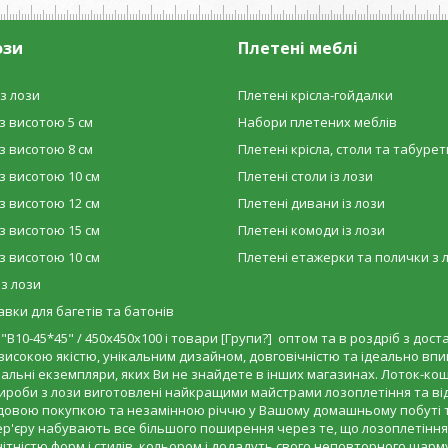
ози
Плетені меблі
з лози
Плетені крісла-гойдалки
з висотою 5 см
Набори плетених меблів
з висотою 8 см
Плетені крісла, столи та табурет
з висотою 10 см
Плетені столи із лози
з висотою 12 см
Плетені дивани із лози
з висотою 15 см
Плетені комоди із лози
з висотою 10 см
Плетені етажерки та полички з 
 з лози
вки для багетів та батонів
10-45*45" / 450х450х100 і товари [Групи?] оптом та в роздріб з достав
високою якістю, унікальним дизайном, довговічністю та ідеально впише
нальні екземпляри, яких Ви не знайдете в інших магазинах. Лоток-коши
 вироби з лози виготовлені найкращими майстрами лозоплетіння та 
 чудовою покупкою та незамінною річчю у Вашому домашньому побуті та
тер'єру набувають все більшого поширення через те, що лозоплетіння
ітністю форм і стилів, кольором і додадуть свого неповторного шарм