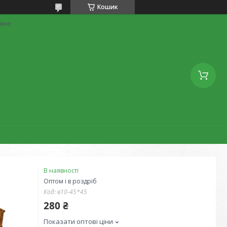
Кошик
аїна
В наявності
Оптом і в роздріб
Код:
в10-45*45
280 ₴
Показати оптові ціни