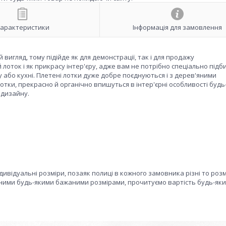
арактеристики
Інформація для замовлення
вигляд, тому підійде як для демонстрації, так і для продажу
лоток і як прикрасу інтер'єру, адже вам не потрібно спеціально підб
бо кухні. Плетені лотки дуже добре поєднуються і з дерев'яними
 лотки, прекрасно й органічно впишуться в інтер'єрні особливості будь
 дизайну.
ндивідуальні розміри, позаяк полиці в кожного замовника різні то роз
ними будь-якими бажаними розмірами, прочитуємо вартість будь-яки