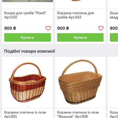
Кошик для грибів "Ромб"
Корзина плетена для
Коши
Арт.020
грибів Арт.042
квад
900
900
900
₴
₴
Купити
Купити
Подібні товари компанії
Корзина плетена із лози
Корзина плетена із лози
Коши
Арт.001
"Франція" Арт.006
Арт.