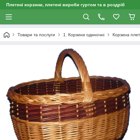
Плетені корзини, плетені вироби гуртом та в роздріб
Товари та послуги
1. Корзини одиночні
Корзина плет