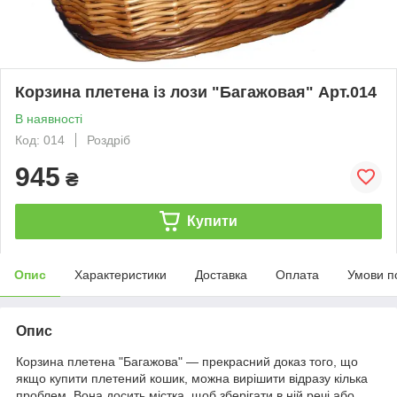
Корзина плетена із лози "Багажовая" Арт.014
В наявності
Код: 014
Роздріб
945
₴
Купити
Опис
Характеристики
Доставка
Оплата
Умови п
Опис
Корзина плетена "Багажова" — прекрасний доказ того, що
якщо купити плетений кошик, можна вирішити відразу кілька
проблем. Вона досить містка, щоб зберігати в ній речі або