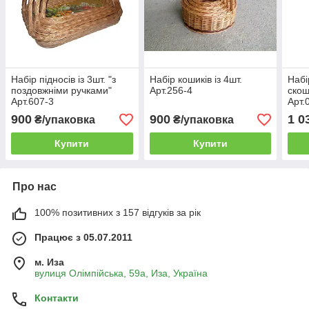
Набір підносів із 3шт. "з
Набір кошиків із 4шт.
Набі
поздовжніми ручками"
Арт.256-4
скош
Арт.607-3
Арт.
900
900
1 0
₴/упаковка
₴/упаковка
Купити
Купити
Про нас
100% позитивних з 157 відгуків за рік
Працює з 05.07.2011
м. Иза
вулиця Олімпійська, 59а, Иза, Україна
Контакти