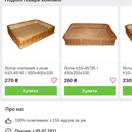
Лоток плетений з лози
Лоток h10-45*35 /
Лото
h10-45*40 / 450х400х100
450х350х100
h10-
270
260
230
₴
₴
Купити
Купити
Про нас
100% позитивних з 155 відгуків за рік
Працює з 05.07.2011