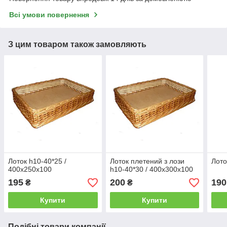
Всі умови повернення
З цим товаром також замовляють
Лоток h10-40*25 /
Лоток плетений з лози
Лото
400х250х100
h10-40*30 / 400х300х100
195
200
190
₴
₴
Купити
Купити
Подібні товари компанії