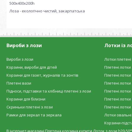
500х400х200h
Лоза - екологічно чистий, закарпатська
Вироби з лози
Лотки із л
Вироби з лози
Лотки плетені 
Корзини, вироби для дітей
Плетені лотки 
Корзини для газет, журналів та зонтів
Плетені лотки 
Плетені вази
Плетені лотки 
Підноси, підставки та хлібниці плетені з лози
Плетені лотки 
Корзини для білизни
Плетені лотки 
Скриньки плетені з лози
Плетені лотки 
Рамки для зеркал та зеркала
Лотки овальні
Корзини-підста
В інтернет-магазині Плетена корзина купити Лоток з лози h20-50*40