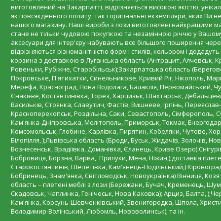
виготовлений на Закарпатті, відрізняється високою якістю, унікал
як повсякденного попиту, так і оригінальні екземпляри, яких Ви н
нашого магазину. Наші вироби з лози виготовлені найкращими ма
стане не тільки чудовою покупкою та незамінною річчю у Вашому 
аксесуари для інтер'єру набувають все більшого поширення через
відрізняються різноманітністю форм і стилів, кольором і додадут
корзина з доставкою в Луганська область (Антрацит, Алчевськ, К
Ровеньки, Рубіжне, Старобільськ);Закарпатська область (Берегов
Покровське, П'ятихатки, Синельникове, Кривий Ріг, Нікополь, Марга
Мерефа, Красноград, Нова Водолага, Балаклія, Первомайський, Чуг
Єнакієве, Костянтинівка, Торез, Харцизьк, Шахтарськ, Дебальцеве
Васильків, Стоянка, Славутич, Фастів, Вишневе, Ірпінь, Переяслав
Красноперекопськ, Роздільна, Саки, Севастополь, Сімферополь, С
Кам'янка-Дніпровська, Мелітополь, Приморськ, Токмак, Енергодар
Комсомольськ, Глобине, Карлівка, Пирятин, Кобеляки, Чутове, Хоро
Білопілля, );Львівська область (Броди, Буськ, Жидачів, Золочів, 
Вознесенськ, Врадіївка, Доманівка, Єланець, Криве Озеро) Снігурі
Бобровиця, Борзна, Варва, Прилуки, Мена, Ніжин,);доставка пле
Старокостянтинів, Шепетівка, Кам'янець-Подільський,) Кіровогра
Бобринець, Знам'янка, Світловодськ, Новоукраїнка) Вінниця, Козя
область – плетені меблі з лози (Бережани, Бучач, Кременець, Шумс
Скадовськ, Чаплинка, Генічеськ, Нова Каховка); Арциз, Балта, );
Кам'янка, Корсунь-Шевченківський, Звенигородка, Шпола, Христині
Володимир-Волінський, Любомль, Нововолинськ); та ін.