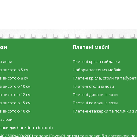
ози
Плетені меблі
з лози
Плетені крісла-гойдалки
з висотою 5 см
Набори плетених меблів
з висотою 8 см
Плетені крісла, столи та табурет
з висотою 10 см
Плетені столи із лози
з висотою 12 см
Плетені дивани із лози
з висотою 15 см
Плетені комоди із лози
з висотою 10 см
Плетені етажерки та полички з 
 з лози
вки для багетів та батонів
 / 500х400х200 і товари [Групи?] оптом та в роздріб з доставкою по вс