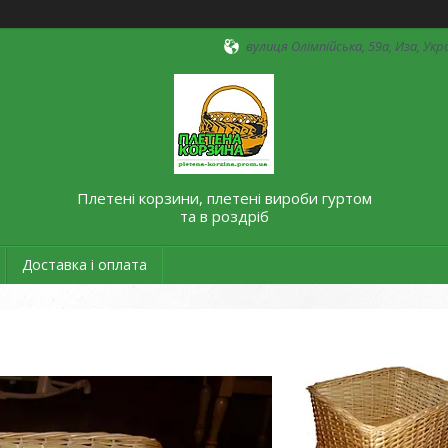
вулиця Олімпійська, 59а, Иза, Укр
Плетені корзини, плетені вироби гуртом
та в роздріб
Доставка і оплата