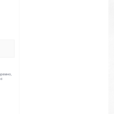
аремно,
ні