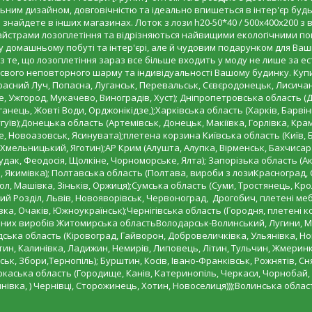
ьним дизайном, довговічністю та ідеально впишеться в інтер'єр будь-я
е знайдете в інших магазинах. Лоток з лози h20-50*40 / 500х400х200 з
йстрами лозоплетіння та відрізняються найвищими екологічними пока
домашньому побуті та інтер'єрі, але й чудовим подарунком для Ваших 
 те, що лозоплетіння зараз все більше входить у моду не лише за ес
ь свого неповторного шарму та індивідуальності Вашому будинку. Купи
расний Луч, Попасна, Луганськ, Перевальськ, Сєвєродонецьк, Лисича
е, Ужгород, Мукачево, Виноградів, Хуст); Дніпропетровська область 
нець, Жовті Води, Орджонікідзе,);Харківська область (Харків, Барвінко
уїв);Донецька область (Артемівськ, Донецьк, Макіївка, Горлівка, Кра
, Новоазовськ, Ясинувата);плетена корзина Київська область (Київ, 
-Хмельницький, Яготин);АР Крим (Алушта, Алупка, Вірменськ, Бахчисар
удак, Феодосія, Щолкіне, Чорноморське, Ялта); Запорізька область (А
, Якимівка); Полтавська область (Полтава, вироби з лозиКрасноград, 
л, Машівка, Зіньків, Оржиця);Сумська область (Суми, Тростянець, Кро
Новий Розділ, Львів, Новояворівськ, Червоноград, Дрогобич, плетені м
вка, Очаків, Южноукраїнськ);Чернігівська область (Городня, плетені к
тених виробів Житомирська областьВолодарськ-Волинський, Лугини, Ма
дська область (Кіровоград, Гайворон, Добровеличківка, Ульянівка, Но
тин, Калинівка, Ладижин, Немирів, Липовець, Літин, Тульчин, Жмеринк
ьк, Збори,Тернопіль); Бурштин, Косів, Івано-Франківськ, Рожнятів, С
Черкаська область (Городище, Канів, Катеринопіль, Черкаси, Чорнобай,
вка, ) Чернівці, Сторожинець, Хотин, Новоселиця)));Волинська област