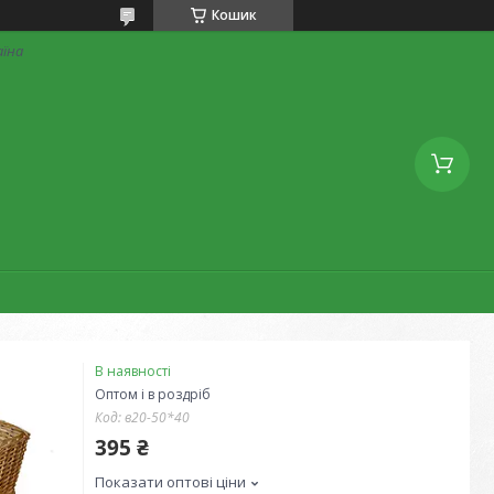
Кошик
аїна
В наявності
Оптом і в роздріб
Код:
в20-50*40
395 ₴
Показати оптові ціни