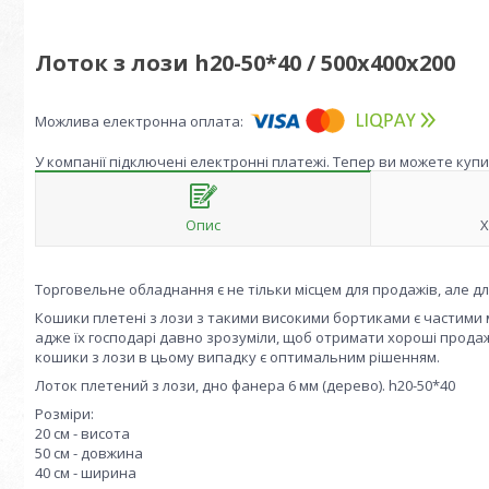
Лоток з лози h20-50*40 / 500х400х200
У компанії підключені електронні платежі. Тепер ви можете куп
Опис
Х
Торговельне обладнання є не тільки місцем для продажів, але дл
Кошики плетені з лози з такими високими бортиками є частими 
адже їх господарі давно зрозуміли, щоб отримати хороші продаж
кошики з лози в цьому випадку є оптимальним рішенням.
Лоток плетений з лози, дно фанера 6 мм (дерево). h20-50*40
Розміри:
20 см - висота
50 см - довжина
40 см - ширина