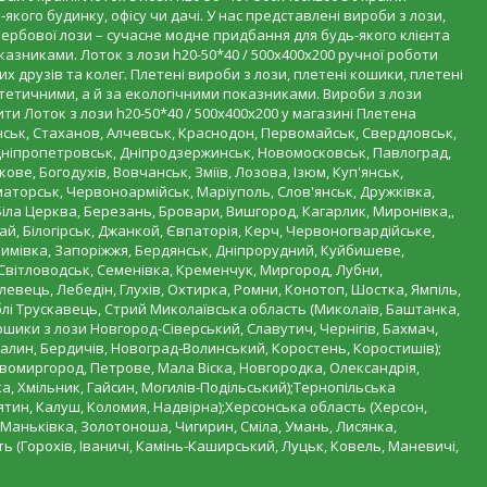
кого будинку, офісу чи дачі. У нас представлені вироби з лози,
 вербової лози – сучасне модне придбання для будь-якого клієнта
зниками. Лоток з лози h20-50*40 / 500х400х200 ручної роботи
друзів та колег. Плетені вироби з лози, плетені кошики, плетені
тетичними, а й за екологічними показниками. Вироби з лози
ти Лоток з лози h20-50*40 / 500х400х200 у магазині Плетена
нськ, Стаханов, Алчевськ, Краснодон, Первомайськ, Свердловськ,
(Дніпропетровськ, Дніпродзержинськ, Новомосковськ, Павлоград,
ве, Богодухів, Вовчанськ, Зміїв, Лозова, Ізюм, Куп'янськ,
маторськ, Червоноармійськ, Маріуполь, Слов'янськ, Дружківка,
Біла Церква, Березань, Бровари, Вишгород, Кагарлик, Миронівка,,
ай, Білогірськ, Джанкой, Євпаторія, Керч, Червоногвардійське,
кимівка, Запоріжжя, Бердянськ, Дніпрорудний, Куйбишеве,
Світловодськ, Семенівка, Кременчук, Миргород, Лубни,
левець, Лебедін, Глухів, Охтирка, Ромни, Конотоп, Шостка, Ямпіль,
еблі Трускавець, Стрий Миколаївська область (Миколаїв, Баштанка,
ошики з лози Новгород-Сіверський, Славутич, Чернігів, Бахмач,
лин, Бердичів, Новоград-Волинський, Коростень, Коростишів);
вомиргород, Петрове, Мала Віска, Новгородка, Олександрія,
а, Хмільник, Гайсин, Могилів-Подільський);Тернопільська
нятин, Калуш, Коломия, Надвірна);Херсонська область (Херсон,
 Маньківка, Золотоноша, Чигирин, Сміла, Умань, Лисянка,
ь (Горохів, Іваничі, Камінь-Каширський, Луцьк, Ковель, Маневичі,