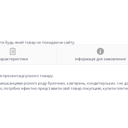
ити будь-який товар не покидаючи сайту.
арактеристики
Інформація для замовлення
я презентації різного товару.
мешканцями різного роду булочних, кав'ярень, кондитерських. І не д
і, потрібно ефектно представити свій товар покупцеві, купити плете