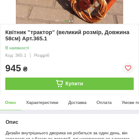
Квітник "трактор" (великий розмір, Довжина
58см) Арт.365.1
В наявності
Код: 365.1
Роздріб
945
₴
Купити
Опис
Характеристики
Доставка
Оплата
Умови п
Опис
Дизайн внутрішнього дворика не робиться за один день, він
складається з багатьох деталей, які накопичуються з роками.