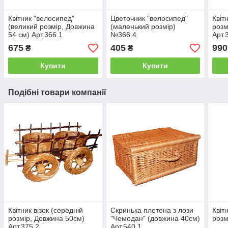
Квітник "велосипед"
Цветочник "велосипед"
Квіт
(великий розмір, Довжина
(маленький розмір)
розм
54 см) Арт.366.1
№366.4
Арт.
675
405
990
₴
₴
Купити
Купити
Подібні товари компанії
Квітник візок (середній
Скринька плетена з лози
Квіт
розмір, Довжина 50см)
"Чемодан" (довжина 40см)
розм
Арт.375.2
Арт.540.1