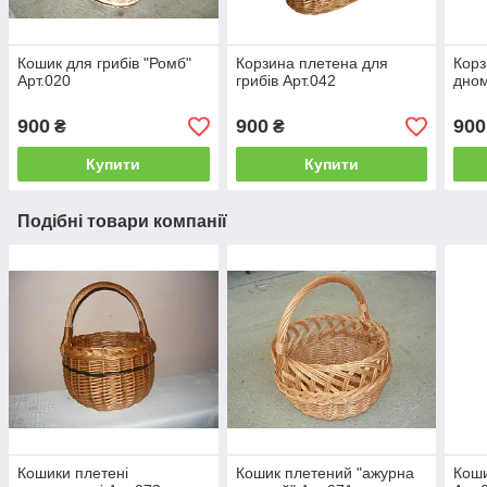
Кошик для грибів "Ромб"
Корзина плетена для
Корз
Арт.020
грибів Арт.042
дном
900
900
900
₴
₴
Купити
Купити
Подібні товари компанії
Кошики плетені
Кошик плетений "ажурна
Коши