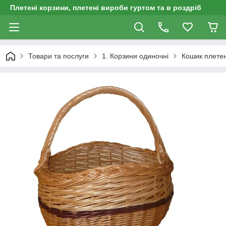
Плетені корзини, плетені вироби гуртом та в роздріб
Товари та послуги
1. Корзини одиночні
Кошик плетен