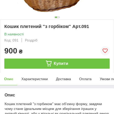
Кошик плетений "з горбіком" Арт.091
В наявності
Код: 091
Роздріб
900
₴
Купити
Опис
Характеристики
Доставка
Оплата
Умови п
Опис
Кошик плетений "з горбиком" має об'ємну форму, завдяки
чому стане ідеальним місцем для зберігання іграшок у
дитячій кімнаті, або у вітальні як оригінальний плетений декор