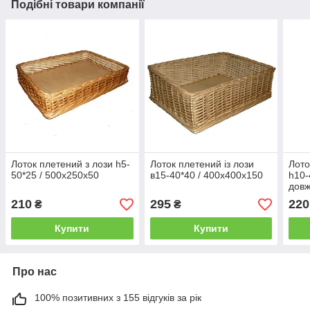
Подібні товари компанії
Лоток плетений з лози h5-
Лоток плетений із лози
Лото
50*25 / 500х250х50
в15-40*40 / 400х400х150
h10-
довж
см к
210
295
220
₴
₴
Арти
400
Купити
Купити
Про нас
100% позитивних з 155 відгуків за рік