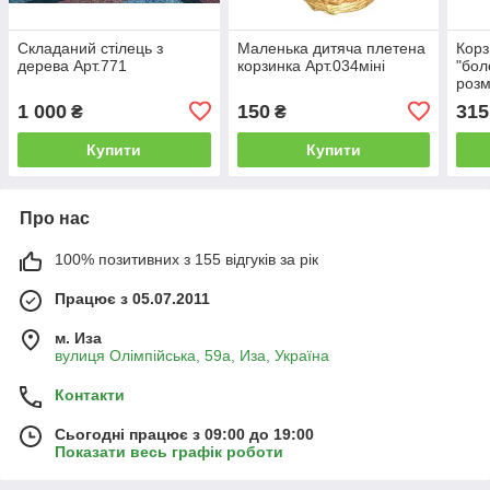
Складаний стілець з
Маленька дитяча плетена
Корз
дерева Арт.771
корзинка Арт.034міні
"бол
розм
1 000
150
315
₴
₴
Купити
Купити
Про нас
100% позитивних з 155 відгуків за рік
Працює з 05.07.2011
м. Иза
вулиця Олімпійська, 59а, Иза, Україна
Контакти
Сьогодні працює з 09:00 до 19:00
Показати весь графік роботи